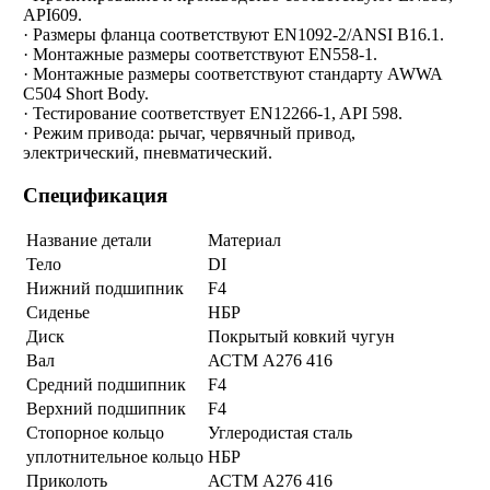
API609.
· Размеры фланца соответствуют EN1092-2/ANSI B16.1.
· Монтажные размеры соответствуют EN558-1.
· Монтажные размеры соответствуют стандарту AWWA
C504 Short Body.
· Тестирование соответствует EN12266-1, API 598.
· Режим привода: рычаг, червячный привод,
электрический, пневматический.
Спецификация
Название детали
Материал
Тело
DI
Нижний подшипник
F4
Сиденье
НБР
Диск
Покрытый ковкий чугун
Вал
АСТМ А276 416
Средний подшипник
F4
Верхний подшипник
F4
Стопорное кольцо
Углеродистая сталь
уплотнительное кольцо
НБР
Приколоть
АСТМ А276 416