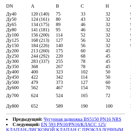
DN
A
B
C
H
Ду40
120 (140)
75
33
32
Ду50
124 (161)
80
43
32
Ду65
134 (175)
89
46
32
Ду80
141 (181)
95
46
32
Ду100
156 (200)
114
52
32
Ду125
168 (213)
127
56
32
Ду150
184 (226)
140
56
32
Ду200
213 (260)
175
60
45
Ду250
244 (292)
220
68
45
Ду300
283 (337)
255
78
45
Ду350
368
267
78
45
Ду400
400
323
102
50
Ду450
422
342
114
50
Ду500
479
373
127
60
Ду600
562
467
154
70
Ду700
624
524
165
72
Ду800
652
589
190
100
Предыдущий:
Чугунная задвижка BS5150 PN16 NRS
Следующий:
EN 593 PN10/PN16/КЛАСС 125/
КЛАПАН-ДИСКОВОЙ КЛАПАН С ПРОКЛАДОЧНЫМ