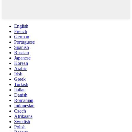
English
French
German
Portuguese
Spanish
Russian
Japanese
Korean
Arabic
Irish
Greek
Turkish
Italian
Danish
Romanian
Indonesian
Czech
Afrikaans
Swedish
Polish