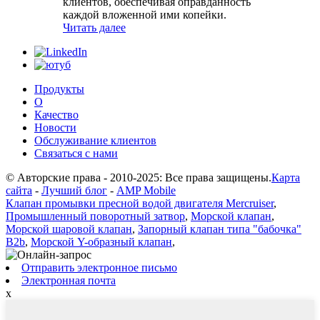
клиентов, обеспечивая оправданность
каждой вложенной ими копейки.
Читать далее
Продукты
О
Качество
Новости
Обслуживание клиентов
Связаться с нами
© Авторские права - 2010-2025: Все права защищены.
Карта
сайта
-
Лучший блог
-
AMP Mobile
Клапан промывки пресной водой двигателя Mercruiser
,
Промышленный поворотный затвор
,
Морской клапан
,
Морской шаровой клапан
,
Запорный клапан типа "бабочка"
B2b
,
Морской Y-образный клапан
,
Отправить электронное письмо
Электронная почта
x