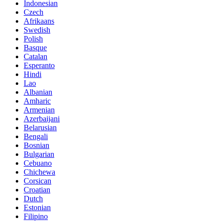
Indonesian
Czech
Afrikaans
Swedish
Polish
Basque
Catalan
Esperanto
Hindi
Lao
Albanian
Amharic
Armenian
Azerbaijani
Belarusian
Bengali
Bosnian
Bulgarian
Cebuano
Chichewa
Corsican
Croatian
Dutch
Estonian
Filipino