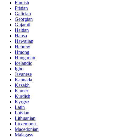
Finnish
Frisian
Galician
Georgian
Gujarati
Haitian
Hausa
Hawaiian
Hebrew
Hmong
Hungarian
Icelandic
Igbo
Javanese
Kannada
Kazakh
Khmer
Kurdish
Kyrgyz
Latin
Latvian
Lithuanian
Luxembou..
Macedonian
Malagasy