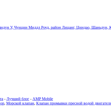
Ляндун У, Чунцин Миддл Роуд, район Лицанг, Циндао, Шаньдун, 
та
-
Лучший блог
-
AMP Mobile
вор
,
Морской клапан
,
Клапан промывки пресной водой двигателя 