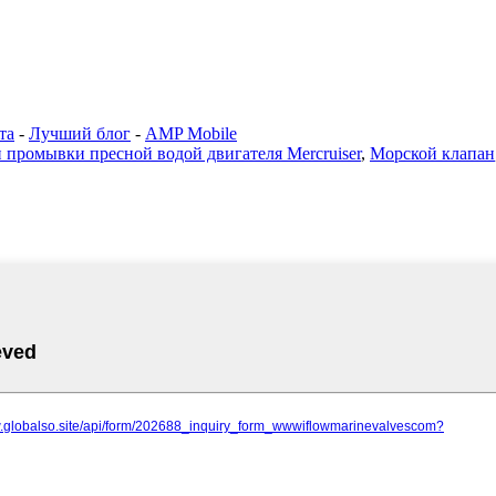
та
-
Лучший блог
-
AMP Mobile
 промывки пресной водой двигателя Mercruiser
,
Морской клапан