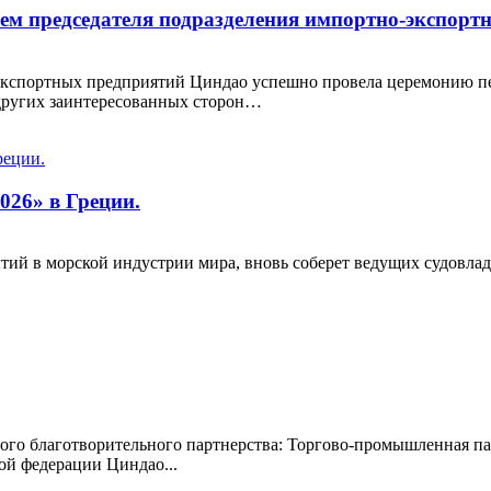
м председателя подразделения импортно-экспортн
кспортных предприятий Циндао успешно провела церемонию пер
других заинтересованных сторон…
026» в Греции.
ий в морской индустрии мира, вновь соберет ведущих судовлад
мого благотворительного партнерства: Торгово-промышленная 
ой федерации Циндао...