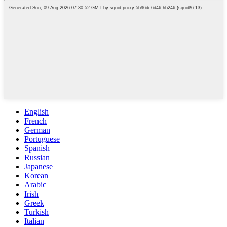
English
French
German
Portuguese
Spanish
Russian
Japanese
Korean
Arabic
Irish
Greek
Turkish
Italian