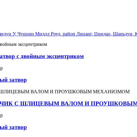
Ляндун У, Чунцин Миддл Роуд, район Лицанг, Циндао, Шаньдун, 
атвор с двойным эксцентриком
ый затвор
АСЛОНЧИК С ШЛИЦЕВЫМ ВАЛОМ И ПРОУШКОВ
ый затвор