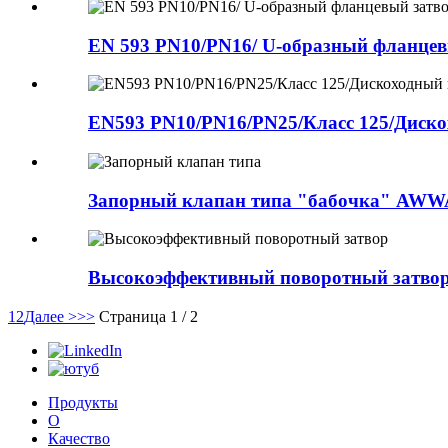
EN 593 PN10/PN16/ U-образный фланцев
EN593 PN10/PN16/PN25/Класс 125/Диско
Запорный клапан типа "бабочка" AWWA
Высокоэффективный поворотный затво
1
2
Далее >
>>
Страница 1 / 2
Продукты
О
Качество