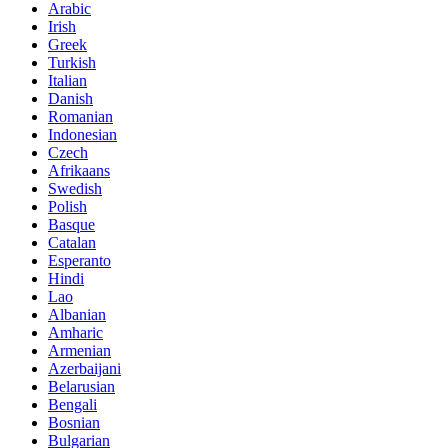
Arabic
Irish
Greek
Turkish
Italian
Danish
Romanian
Indonesian
Czech
Afrikaans
Swedish
Polish
Basque
Catalan
Esperanto
Hindi
Lao
Albanian
Amharic
Armenian
Azerbaijani
Belarusian
Bengali
Bosnian
Bulgarian