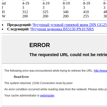
nd
4-19
4-19
8-19
8-19
8-
f
3
3
3
3
3
H
312
325
346
410
4
W
200
200
200
255
3
Предыдущий:
Чугунный угловой грязевой ящик DIN GG25
Следующий:
Чугунная задвижка BS5150 PN10 NRS