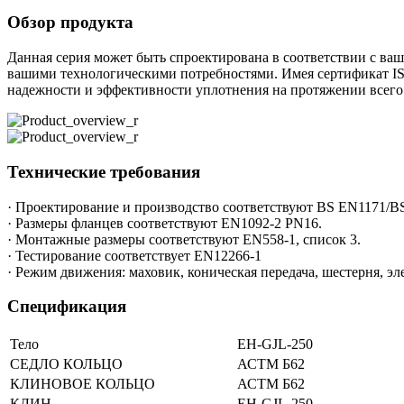
Обзор продукта
Данная серия может быть спроектирована в соответствии с ва
вашими технологическими потребностями. Имея сертификат IS
надежности и эффективности уплотнения на протяжении всего 
Технические требования
· Проектирование и производство соответствуют BS EN1171/B
· Размеры фланцев соответствуют EN1092-2 PN16.
· Монтажные размеры соответствуют EN558-1, список 3.
· Тестирование соответствует EN12266-1
· Режим движения: маховик, коническая передача, шестерня, э
Спецификация
Тело
ЕН-GJL-250
СЕДЛО КОЛЬЦО
АСТМ Б62
КЛИНОВОЕ КОЛЬЦО
АСТМ Б62
КЛИН
ЕН-GJL-250