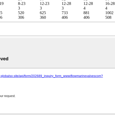
19
8-23
12-23
12-28
12-28
16-28
3
3
3
4
4
85
520
625
733
881
1002
06
306
360
406
406
508