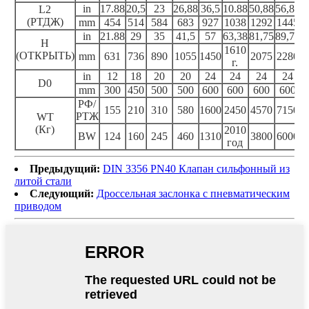
in
17.88
20,5
23
26,88
36,5
10.88
50,88
56,88
L2
(РТДЖ)
mm
454
514
584
683
927
1038
1292
1445
in
21.88
29
35
41,5
57
63,38
81,75
89,75
H
1610
(ОТКРЫТЬ)
mm
631
736
890
1055
1450
2075
2280
г.
in
12
18
20
20
24
24
24
24
D0
mm
300
450
500
500
600
600
600
600
РФ/
155
210
310
580
1600
2450
4570
7150
РТЖ
WT
(Кг)
2010
BW
124
160
245
460
1310
3800
6000
год
Предыдущий:
DIN 3356 PN40 Клапан сильфонный из
литой стали
Следующий:
Дроссельная заслонка с пневматическим
приводом