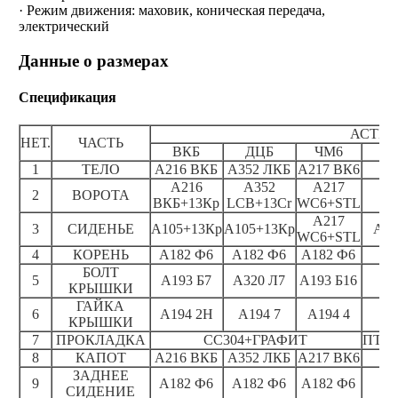
· Режим движения: маховик, коническая передача,
электрический
Данные о размерах
Спецификация
АСТМ 
НЕТ.
ЧАСТЬ
ВКБ
ДЦБ
ЧМ6
1
ТЕЛО
А216 ВКБ
А352 ЛКБ
А217 ВК6
A216
A352
A217
2
ВОРОТА
ВКБ+13Кр
LCB+13Cr
WC6+STL
A217
3
СИДЕНЬЕ
А105+13Кр
А105+13Кр
A35
WC6+STL
4
КОРЕНЬ
А182 Ф6
А182 Ф6
А182 Ф6
А1
БОЛТ
5
А193 Б7
А320 Л7
А193 Б16
КРЫШКИ
ГАЙКА
6
А194 2Н
А194 7
А194 4
КРЫШКИ
7
ПРОКЛАДКА
СС304+ГРАФИТ
ПТФЭ
8
КАПОТ
А216 ВКБ
А352 ЛКБ
А217 ВК6
ЗАДНЕЕ
9
А182 Ф6
А182 Ф6
А182 Ф6
СИДЕНИЕ