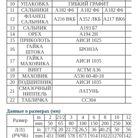
10
УПАКОВКА
ГИБКИЙ ГРАФИТ
11
САЛЬНИКИ
А182 Ф6
А182 Ф6
А182 Ф6
ФЛАНЕЦ
12
А216 ВКБ
А352 ЛКБ
А217 ВК6
САЛЬНИКА
13
САЛЬНИК
А193 Б7
14
ОРЕХ
А194 2Н
15
ПРИКОЛОТЬ
АИСИ 1025
ГАЙКА
16
БРОНЗА
ШТОКА
ГАЙКА
17
АИСИ 1035
МАХОВИКА
18
ВИНТ
АСТМ А36
19
МАХОВИК
А536 60-40-18
20
ПОДШИПНИК
АИСИ 1035
СМАЗОЧНЫЙ
21
ЛАТУНЬ
НИППЕЛЬ
22
ТАБЛИЧКА
СС304
Данные о размерах (мм)
in
2
21/2
3
4
6
8
10
12
Размер
mm
50
65
80
100
150
200
250
300
3
in
17.75
20
22.75
26,5
36
40.25
50
56
Л/Л1
(РЧ/ЧБ)
mm
451
508
578
673
914
1022
1270
1422