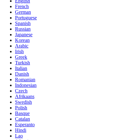
English
French
German
Portuguese
Spanish
Russian
Japanese
Korean
Arabic
Irish
Greek
Turkish
Italian
Danish
Romanian
Indonesian
Czech
Afrikaans
Swedish
Polish
Basque
Catalan
Esperanto
Hindi
Lao