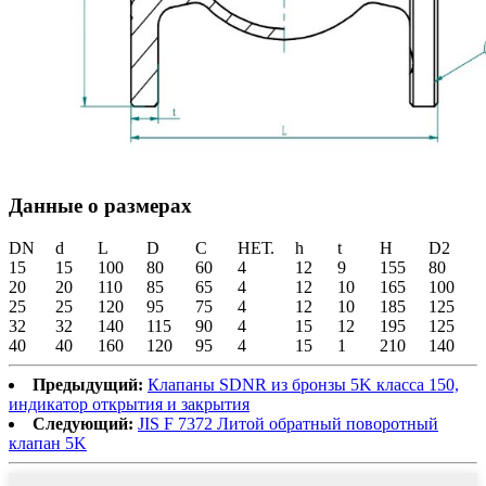
Данные о размерах
DN
d
L
D
C
НЕТ.
h
t
H
D2
15
15
100
80
60
4
12
9
155
80
20
20
110
85
65
4
12
10
165
100
25
25
120
95
75
4
12
10
185
125
32
32
140
115
90
4
15
12
195
125
40
40
160
120
95
4
15
1
210
140
Предыдущий:
Клапаны SDNR из бронзы 5K класса 150,
индикатор открытия и закрытия
Следующий:
JIS F 7372 Литой обратный поворотный
клапан 5K