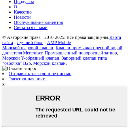
Продукты
О
Качество
Новости
Обслуживание клиентов
Связаться с нами
© Авторские права - 2010-2025: Все права защищены.
Карта
сайта
-
Лучший блог
-
AMP Mobile
Морской шаровой клапан
,
Клапан промывки пресной водой
двигателя Mercruiser
,
Промышленный поворотный затвор
,
Морской Y-образный клапан
,
Запорный клапан типа
"бабочка" B2b
,
Морской клапан
,
Отправить электронное письмо
Электронная почта
x