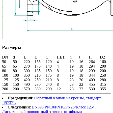
Размеры
DN
d
L
D
C
НЕТ.
h
t
H
D2
50
50
220
155
120
4
19
16
264
160
65
65
270
175
140
4
19
18
294
200
80
80
300
185
150
8
19
18
299
200
100
100
350
210
175
8
19
18
344
250
125
125
420
250
210
8
23
20
409
280
150
150
490
280
240
8
23
22
455
315
200
200
570
330
290
12
23
22
530
355
Предыдущий:
Обратный клапан из бронзы, стандарт
JIS7371.
Следующий:
EN593 PN10/PN16/PN25/Класс 125/
Дискоходный поворотный затвор с штифтами