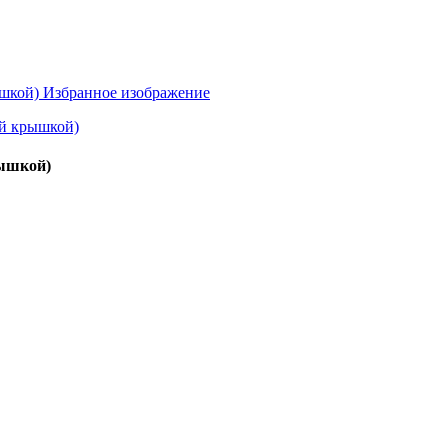
рышкой)