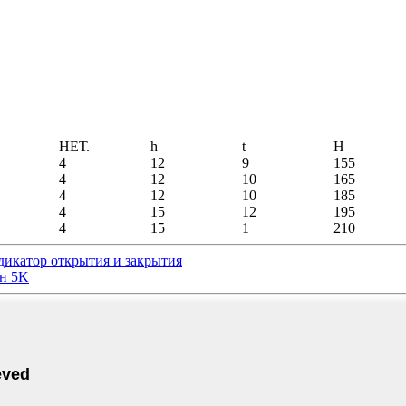
НЕТ.
h
t
H
4
12
9
155
4
12
10
165
4
12
10
185
4
15
12
195
4
15
1
210
дикатор открытия и закрытия
ан 5K