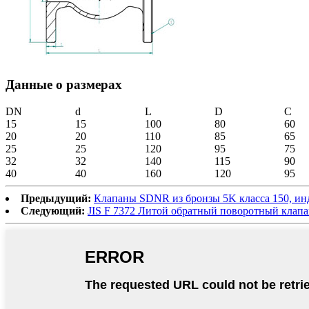
Данные о размерах
DN
d
L
D
C
15
15
100
80
60
20
20
110
85
65
25
25
120
95
75
32
32
140
115
90
40
40
160
120
95
Предыдущий:
Клапаны SDNR из бронзы 5K класса 150, ин
Следующий:
JIS F 7372 Литой обратный поворотный клап