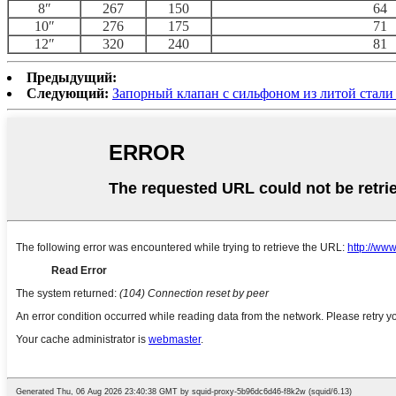
8″
267
150
64
10″
276
175
71
12″
320
240
81
Предыдущий:
Следующий:
Запорный клапан с сильфоном из литой стали