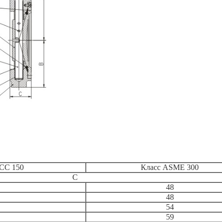
СС 150
Класс ASME 300
C
48
48
54
59