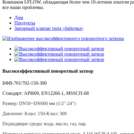
Компания I-FLOW, обладающая более чем 10-летним опытом раб
все ваши проблемы.
Дом
Продукты
Запорный клапан типа «бабочка»
Высокоэффективный поворотный затвор
БФВ-701/702-150-300
Стандарт: API609, EN12266-1, MSS
СП-68
Размер: DN50~DN600 мм (1/2″-24″)
Давление: Класс 150-Класс 300
Подходящие среды: вода, масло, газ, пар.
Материал корпуса: углеродистая сталь A216 WCB/A105, нержав