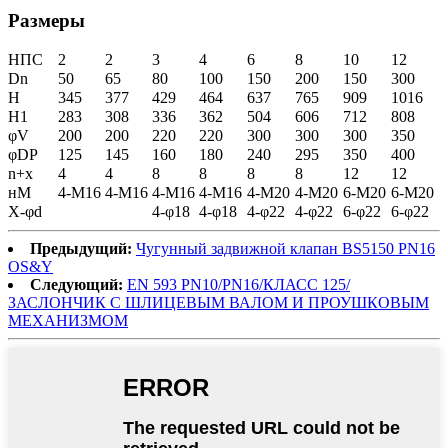
Размеры
НПС
2
2
3
4
6
8
10
12
Dn
50
65
80
100
150
200
150
300
H
345
377
429
464
637
765
909
1016
H1
283
308
336
362
504
606
712
808
φV
200
200
220
220
300
300
300
350
φDP
125
145
160
180
240
295
350
400
n+x
4
4
8
8
8
8
12
12
нМ
4-М16
4-М16
4-М16
4-М16
4-М20
4-М20
6-М20
6-М20
X-φd
4-φ18
4-φ18
4-φ22
4-φ22
6-φ22
6-φ22
Предыдущий:
Чугунный задвижной клапан BS5150 PN16
OS&Y
Следующий:
EN 593 PN10/PN16/КЛАСС 125/
ЗАСЛОНЧИК С ШЛИЦЕВЫМ ВАЛОМ И ПРОУШКОВЫМ
МЕХАНИЗМОМ