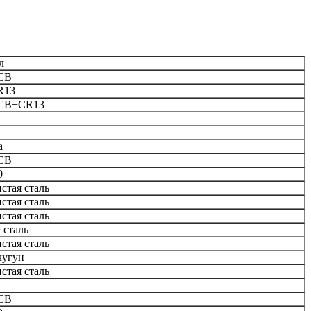
л
CB
R13
CB+CR13
a
CB
0
стая сталь
стая сталь
стая сталь
 сталь
стая сталь
чугун
стая сталь
CB