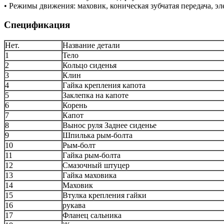
• Режимы движения: маховик, коническая зубчатая передача, э
Спецификация
Нет.
Название детали
1
Тело
2
Кольцо сиденья
3
Клин
4
Гайка крепления капота
5
Заклепка на капоте
6
Корень
7
Капот
8
Вынос руля Заднее сиденье
9
Шпилька рым-болта
10
Рым-болт
11
Гайка рым-болта
12
Смазочный штуцер
13
Гайка маховика
14
Маховик
15
Втулка крепления гайки
16
рукава
17
Фланец сальника