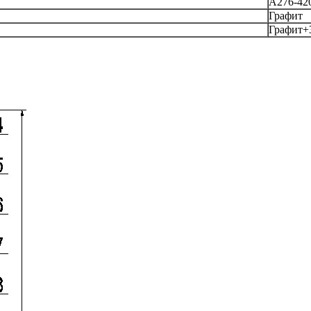
A276-42
Графит
Графит+