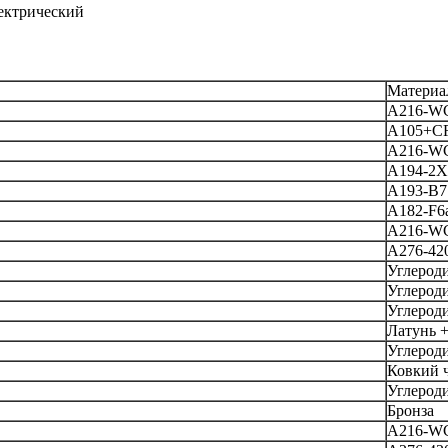
лектрический
Материа
A216-W
A105+C
A216-W
А194-2Х
A193-B7
A182-F6
A216-W
A276-42
Углероди
Углероди
Углероди
Латунь +
Углероди
Ковкий 
Углероди
Бронза
A216-W