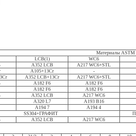
Материалы ASTM
LCB(1)
WC6
B
A352 LCB
A217 WC6+STL
r
A105+13Cr
-
3Cr
A352 LCB+13Cr
A217 WC6+STL
B
A182 F6
A182 F6
A182 F6
A182 F6
B
A352 LCB
A217 WC6
A320 L7
A193 B16
А194 7
А194 4
SS304+ГРАФИТ
П
B
A352 LCB
A217 WC6