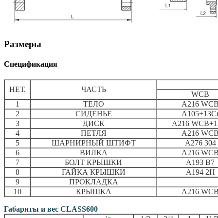
Размеры
Спецификация
НЕТ.
ЧАСТЬ
WCB
1
ТЕЛО
A216 WC
2
СИДЕНЬЕ
A105+13C
3
ДИСК
A216 WCB+1
4
ПЕТЛЯ
A216 WC
5
ШАРНИРНЫЙ ШТИФТ
A276 304
6
ВИЛКА
A216 WC
7
БОЛТ КРЫШКИ
A193 B7
8
ГАЙКА КРЫШКИ
A194 2H
9
ПРОКЛАДКА
10
КРЫШКА
A216 WC
Габариты и вес CLASS600