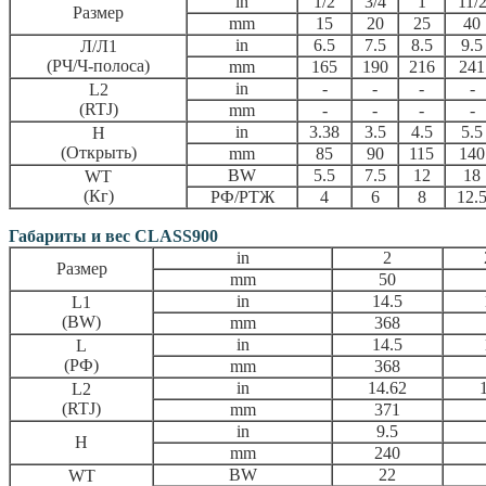
in
1/2
3/4
1
11/
Размер
mm
15
20
25
40
in
6.5
7.5
8.5
9.5
Л/Л1
(РЧ/Ч-полоса)
mm
165
190
216
241
in
-
-
-
-
L2
(RTJ)
mm
-
-
-
-
in
3.38
3.5
4.5
5.5
H
(Открыть)
mm
85
90
115
140
BW
5.5
7.5
12
18
WT
(Кг)
РФ/РТЖ
4
6
8
12.
Габариты и вес CLASS900
in
2
Размер
mm
50
in
14.5
L1
(BW)
mm
368
in
14.5
L
(РФ)
mm
368
in
14.62
L2
(RTJ)
mm
371
in
9.5
H
mm
240
BW
22
WT