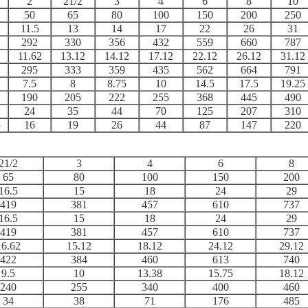
2
2
21/2
3
4
6
8
10
50
65
80
100
150
200
250
11.5
13
14
17
22
26
31
292
330
356
432
559
660
787
11.62
13.12
14.12
17.12
22.12
26.12
31.12
295
333
359
435
562
664
791
7.5
8
8.75
10
14.5
17.5
19.25
190
205
222
255
368
445
490
24
35
44
70
125
207
310
5
16
19
26
44
87
147
220
21/2
3
4
6
8
65
80
100
150
200
16.5
15
18
24
29
419
381
457
610
737
16.5
15
18
24
29
419
381
457
610
737
16.62
15.12
18.12
24.12
29.12
422
384
460
613
740
9.5
10
13.38
15.75
18.12
240
255
340
400
460
34
38
71
176
485